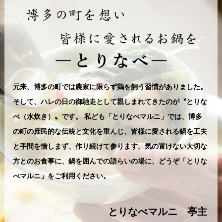
元来、博多の町では農家に限らず鶏を飼う習慣がありました。
そして、ハレの日の御馳走として親しまれてきたのが〝とりな
べ（水炊き）〟です。 私ども「とりなべマルニ」では、博多
の町の庶民的な伝統と文化を重んじ、皆様に愛される鍋を工夫
と手間を惜しまず、作り続けて参ります。気の置けない大切な
方とのお食事に、鍋を囲んでの語らいの場に、どうぞ「とりな
べマルニ」をご利用ください。
とりなべマルニ 亭主